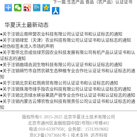
下一篇:生态产品 食品（农产品）认证证书
华夏沃土最新动态
●
关于注销云南梓盟农业科技有限公司认证证书和认证标志的通知
●
关于注销禄宏（天津）农业科技有限公司认证证书和认证标志的通知
●
防伪标签未流入市场的声明
●
关于暂停北京成信绿芳园农业科技发展有限公司有机产品认证证书和认
证标志的通知
●
关于注销曲靖垚润生物科技有限公司认证证书和认证标志的通知
●
关于注销绵竹市自然农耕生态种植专业合作社认证证书和认证标志的通
知
●
关于注销北京彩虹雨商贸有限公司认证证书和认证标志的通知
●
关于注销珠海市绿手指农业科技有限公司认证证书和认证标志的通知
●
关于注销北京绿水峡谷果蔬产销专业合作社认证证书和认证标志的通知
●
关于注销内蒙古云博农牧业科技有限责任公司认证证书和认证标志的通
知
版权所有© 2015-2025
北京华夏沃土技术有限公司
北京市通州区金融街园中园5号院63号楼402
电话:010-63397958；业务部：15313919682
京ICP备17073681号-1
技术支持:
远齐科技