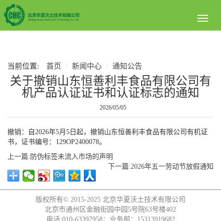
Toggl
naviga
当前位置:
首页
新闻中心
通知公告
关于撤销山东恒善利丰食品有限公司有
机产品认证证书和认证标志的通知
2026/05/05
撤销：自2026年5月5日起，撤销山东恒善利丰食品有限公司
有机证
书，证书编号：
129OP2400078
。
上一篇:防伪标签未流入市场的声明
下一篇:2026年五一劳动节放假通知
版权所有© 2015-2025
北京华夏沃土技术有限公司
北京市通州区金融街园中园5号院63号楼402
电话:010-63397958；业务部：15313919682